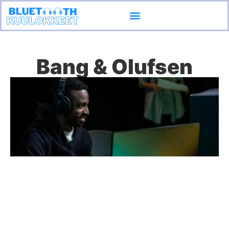
Ota yhteyttä
Bang & Olufsen