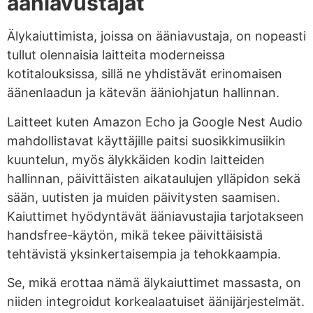
ääniavustajat
Älykaiuttimista, joissa on ääniavustaja, on nopeasti
tullut olennaisia laitteita moderneissa
kotitalouksissa, sillä ne yhdistävät erinomaisen
äänenlaadun ja kätevän ääniohjatun hallinnan.
Laitteet kuten Amazon Echo ja Google Nest Audio
mahdollistavat käyttäjille paitsi suosikkimusiikin
kuuntelun, myös älykkäiden kodin laitteiden
hallinnan, päivittäisten aikataulujen ylläpidon sekä
sään, uutisten ja muiden päivitysten saamisen.
Kaiuttimet hyödyntävät ääniavustajia tarjotakseen
handsfree-käytön, mikä tekee päivittäisistä
tehtävistä yksinkertaisempia ja tehokkaampia.
Se, mikä erottaa nämä älykaiuttimet massasta, on
niiden integroidut korkealaatuiset äänijärjestelmät.