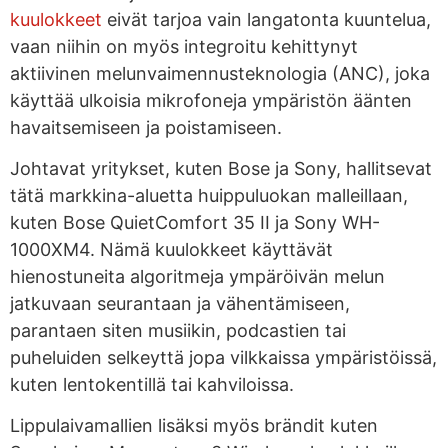
kuulokkeet
eivät tarjoa vain langatonta kuuntelua,
vaan niihin on myös integroitu kehittynyt
aktiivinen melunvaimennusteknologia (ANC), joka
käyttää ulkoisia mikrofoneja ympäristön äänten
havaitsemiseen ja poistamiseen.
Johtavat yritykset, kuten Bose ja Sony, hallitsevat
tätä markkina-aluetta huippuluokan malleillaan,
kuten Bose QuietComfort 35 II ja Sony WH-
1000XM4. Nämä kuulokkeet käyttävät
hienostuneita algoritmeja ympäröivän melun
jatkuvaan seurantaan ja vähentämiseen,
parantaen siten musiikin, podcastien tai
puheluiden selkeyttä jopa vilkkaissa ympäristöissä,
kuten lentokentillä tai kahviloissa.
Lippulaivamallien lisäksi myös brändit kuten