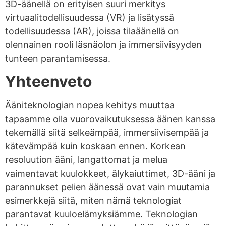
3D-äänellä on erityisen suuri merkitys
virtuaalitodellisuudessa (VR) ja lisätyssä
todellisuudessa (AR), joissa tilaäänellä on
olennainen rooli läsnäolon ja immersiivisyyden
tunteen parantamisessa.
Yhteenveto
Ääniteknologian nopea kehitys muuttaa
tapaamme olla vuorovaikutuksessa äänen kanssa
tekemällä siitä selkeämpää, immersiivisempää ja
kätevämpää kuin koskaan ennen. Korkean
resoluution ääni, langattomat ja melua
vaimentavat kuulokkeet, älykaiuttimet, 3D-ääni ja
parannukset pelien äänessä ovat vain muutamia
esimerkkejä siitä, miten nämä teknologiat
parantavat kuuloelämyksiämme. Teknologian