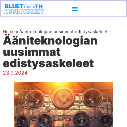
Ota yhteyttä
Home
»
Ääniteknologian uusimmat edistysaskeleet
Ääniteknologian
uusimmat
edistysaskeleet
23.9.2024