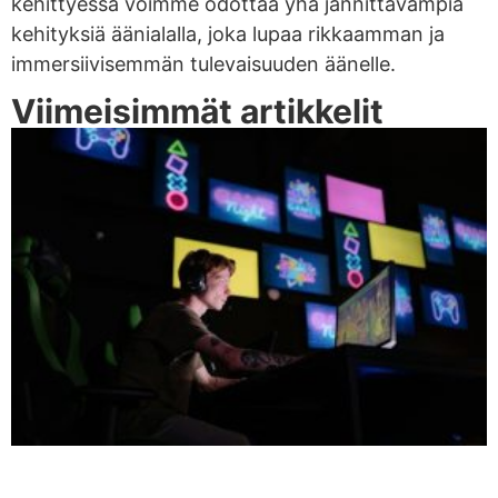
kehittyessä voimme odottaa yhä jännittävämpiä
kehityksiä äänialalla, joka lupaa rikkaamman ja
immersiivisemmän tulevaisuuden äänelle.
Viimeisimmät artikkelit