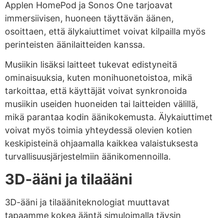
Applen HomePod ja Sonos One tarjoavat
immersiivisen, huoneen täyttävän äänen,
osoittaen, että älykaiuttimet voivat kilpailla myös
perinteisten äänilaitteiden kanssa.
Musiikin lisäksi laitteet tukevat edistyneitä
ominaisuuksia, kuten monihuonetoistoa, mikä
tarkoittaa, että käyttäjät voivat synkronoida
musiikin useiden huoneiden tai laitteiden välillä,
mikä parantaa kodin äänikokemusta. Älykaiuttimet
voivat myös toimia yhteydessä olevien kotien
keskipisteinä ohjaamalla kaikkea valaistuksesta
turvallisuusjärjestelmiin äänikomennoilla.
3D-ääni ja tilaääni
3D-ääni ja tilaääniteknologiat muuttavat
tapaamme kokea ääntä simuloimalla täysin