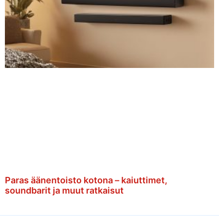
Paras äänentoisto kotona – kaiuttimet,
soundbarit ja muut ratkaisut