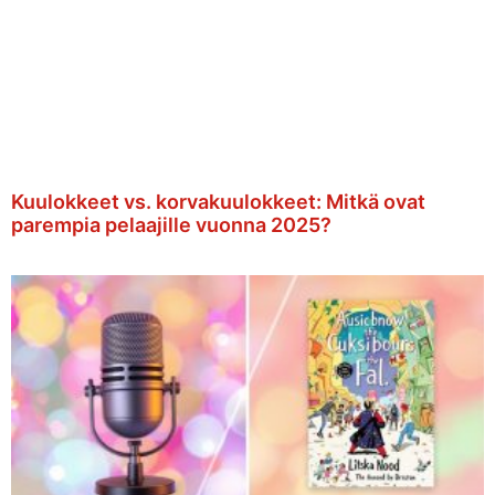
Kuulokkeet vs. korvakuulokkeet: Mitkä ovat
parempia pelaajille vuonna 2025?