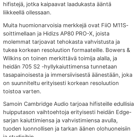
hifistejä, jotka kaipaavat laadukasta ääntä
liikkeellä ollessaan.
Muita huomionarvoisia merkkejä ovat FiiO M11S-
soittimellaan ja Hidizs AP80 PRO-X, joista
molemmat tarjoavat tehokasta vahvistusta ja
tukea korkean resoluution formaateille. Bowers &
Wilkins on toinen merkittävä toimija alalla, ja
heidän 705 S2 -hyllykaiuttimensa tunnetaan
tasapainoisesta ja immersiivisestä äänestään, joka
on suunniteltu erityisesti korkean resoluution
toistoa varten.
Samoin Cambridge Audio tarjoaa hifisteille edullisia
huipputason vaihtoehtoja erityisesti heidän Edge-
sarjan kaiuttimiensa ja vahvistimiensa avulla,
tuoden luonnollisen ja tarkan äänen olohuoneisiin
ja studioihin.