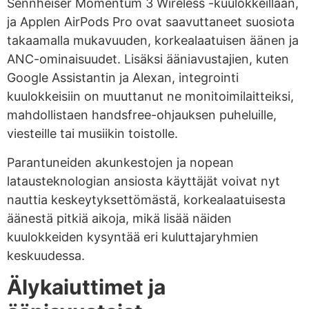
Sennheiser Momentum 3 Wireless -kuulokkeillaan,
ja Applen AirPods Pro ovat saavuttaneet suosiota
takaamalla mukavuuden, korkealaatuisen äänen ja
ANC-ominaisuudet. Lisäksi ääniavustajien, kuten
Google Assistantin ja Alexan, integrointi
kuulokkeisiin on muuttanut ne monitoimilaitteiksi,
mahdollistaen handsfree-ohjauksen puheluille,
viesteille tai musiikin toistolle.
Parantuneiden akunkestojen ja nopean
latausteknologian ansiosta käyttäjät voivat nyt
nauttia keskeytyksettömästä, korkealaatuisesta
äänestä pitkiä aikoja, mikä lisää näiden
kuulokkeiden kysyntää eri kuluttajaryhmien
keskuudessa.
Älykaiuttimet ja