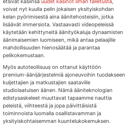
etsivät käsiinsä
uudet kasinot ilman talletusta
,
voivat nyt kuulla pelin jokaisen yksityiskohdan
kelan pyörimisestä aina äänitehosteisiin, jotka
lisäävät immersiota. Vastaavasti videopeleissä
käytetään kehittyneitä äänityökaluja dynaamisten
äänimaisemien luomiseen, mikä antaa pelaajille
mahdollisuuden hienosäätää ja parantaa
pelikokemustaan.
Myös autoteollisuus on ottanut käyttöön
premium-äänijärjestelmiä ajoneuvoihin tuodakseen
kuljettajien ja matkustajien saataville
studiolaatuisen äänen. Nämä ääniteknologian
edistysaskeleet muuttavat tapaamme nauttia
peleistä, viihteestä ja jopa päivittäisistä
toiminnoista luomalla osallistavamman ja
yksityiskohtaisemman kuuntelukokemuksen.