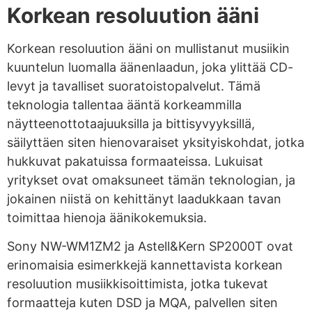
Korkean resoluution ääni
Korkean resoluution ääni on mullistanut musiikin
kuuntelun luomalla äänenlaadun, joka ylittää CD-
levyt ja tavalliset suoratoistopalvelut. Tämä
teknologia tallentaa ääntä korkeammilla
näytteenottotaajuuksilla ja bittisyvyyksillä,
säilyttäen siten hienovaraiset yksityiskohdat, jotka
hukkuvat pakatuissa formaateissa. Lukuisat
yritykset ovat omaksuneet tämän teknologian, ja
jokainen niistä on kehittänyt laadukkaan tavan
toimittaa hienoja äänikokemuksia.
Sony NW-WM1ZM2 ja Astell&Kern SP2000T ovat
erinomaisia esimerkkejä kannettavista korkean
resoluution musiikkisoittimista, jotka tukevat
formaatteja kuten DSD ja MQA, palvellen siten