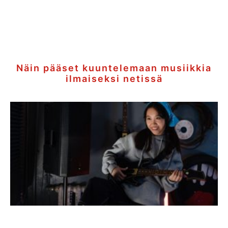
Näin pääset kuuntelemaan musiikkia
ilmaiseksi netissä