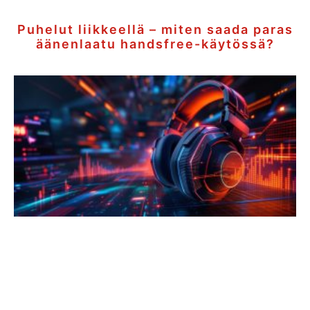
Puhelut liikkeellä – miten saada paras
äänenlaatu handsfree-käytössä?