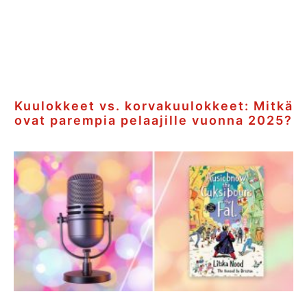
Kuulokkeet vs. korvakuulokkeet: Mitkä
ovat parempia pelaajille vuonna 2025?