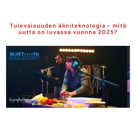
Tulevaisuuden ääniteknologia – mitä
uutta on luvassa vuonna 2025?