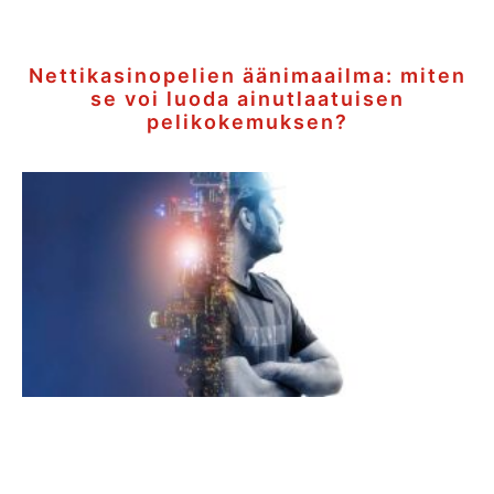
Nettikasinopelien äänimaailma: miten
se voi luoda ainutlaatuisen
pelikokemuksen?