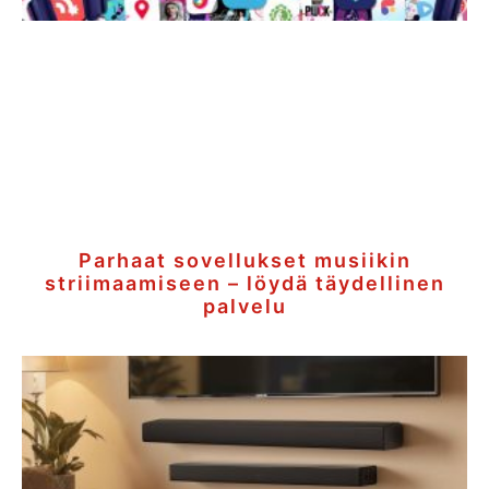
Parhaat sovellukset musiikin
striimaamiseen – löydä täydellinen
palvelu