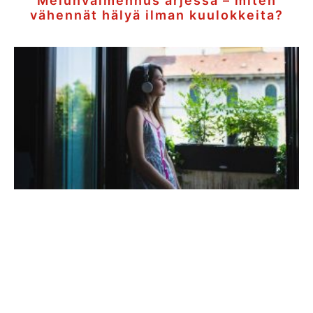
Melunvaimennus arjessa – miten
vähennät hälyä ilman kuulokkeita?