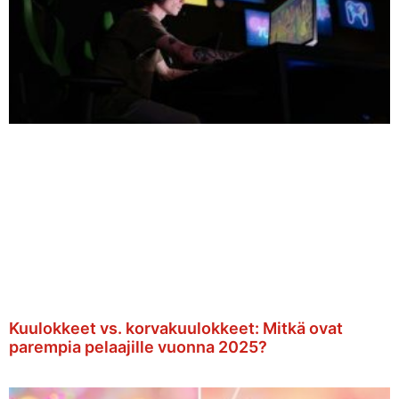
Kuulokkeet vs. korvakuulokkeet: Mitkä ovat
parempia pelaajille vuonna 2025?