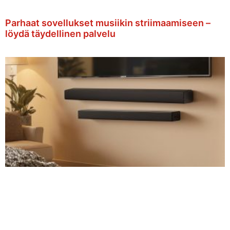
Parhaat sovellukset musiikin striimaamiseen –
löydä täydellinen palvelu