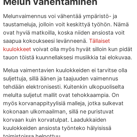
Melun vähentäminen
Melunvaimennus voi vähentää ympäristö- ja
taustameluja, jolloin voit keskittyä työhön. Nämä
ovat hyviä matkoilla, koska niiden ansiosta voit
saapua kokoukseesi levänneenä.
Tällaiset
kuulokkeet
voivat olla myös hyvät silloin kun pidät
tauon töistä kuunnellaksesi musiikkia tai elokuvaa.
Melua vaimentavien kuulokkeiden ei tarvitse olla
suljettuja, sillä äänen ja taajuuden vaimennus
tehdään elektronisesti. Kuitenkin ulkopuoliselta
melulta suljetut mallit ovat tehokkaampia. On
myös korvanappityylisiä malleja, jotka sulkevat
kokonaan ulkomaailman, sillä ne puristuvat
korvaan kuin korvatulpat. Laadukkaiden
kuulokkeiden ansiosta työnteko hälyisissä
toimistoissa helpottuu.