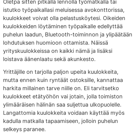
Oletpa sitten pitkällä lennolla työmatkalla tai
istutko työpaikallasi meluisessa avokonttorissa,
kuulokkeet voivat olla pelastusköytesi. Oikeiden
kuulokkeiden löytäminen työpaikalle edellyttää
puhelun laadun, Bluetooth-toiminnon ja ylipäätään
lohdutuksen huomioon ottamista. Näissä
yrityskuulokkeissa on kaikki nämä ja lisäksi
loistava äänenlaatu sekä akunkesto.
Yrittäjille on tarjolla paljon upeita kuulokkeita,
mutta ennen kuin ryntäät ostoksille, kannattaa
harkita millainen tarve niille on. Eli tarvitsetko
kuulokkeet etätyöhön vai jotain, jolla toimiston
ylimääräisen hälinän saa suljettua ulkopuolelle.
Langattomia kuulokkeita voidaan käyttää myös
kadulla matkalla tapaamiseen, jolloin puhelun
selkeys paranee.