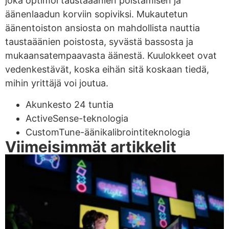
joka optimoi taustaäänien poistamisen ja
äänenlaadun korviin sopiviksi. Mukautetun
äänentoiston ansiosta on mahdollista nauttia
taustaäänien poistosta, syvästä bassosta ja
mukaansatempaavasta äänestä. Kuulokkeet ovat
vedenkestävät, koska eihän sitä koskaan tiedä,
mihin yrittäjä voi joutua.
Akunkesto 24 tuntia
ActiveSense-teknologia
CustomTune-äänikalibrointiteknologia
Viimeisimmät artikkelit