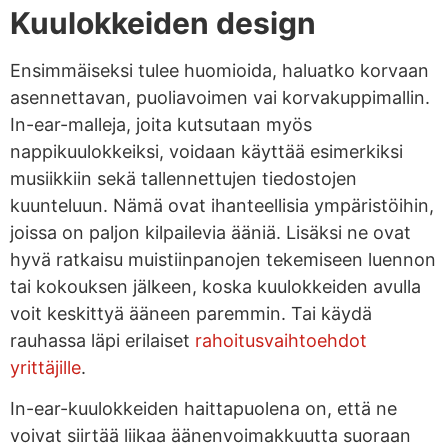
Kuulokkeiden design
Ensimmäiseksi tulee huomioida, haluatko korvaan
asennettavan, puoliavoimen vai korvakuppimallin.
In-ear-malleja, joita kutsutaan myös
nappikuulokkeiksi, voidaan käyttää esimerkiksi
musiikkiin sekä tallennettujen tiedostojen
kuunteluun. Nämä ovat ihanteellisia ympäristöihin,
joissa on paljon kilpailevia ääniä. Lisäksi ne ovat
hyvä ratkaisu muistiinpanojen tekemiseen luennon
tai kokouksen jälkeen, koska kuulokkeiden avulla
voit keskittyä ääneen paremmin. Tai käydä
rauhassa läpi erilaiset
rahoitusvaihtoehdot
yrittäjille
.
In-ear-kuulokkeiden haittapuolena on, että ne
voivat siirtää liikaa äänenvoimakkuutta suoraan