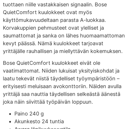
tuottaen niille vastakkaisen signaalin. Bose
QuietComfort kuulokkeet ovat myös
käyttömukavuudeltaan parasta A-luokkaa.
Korvakuppien pehmusteet ovat ylelliset ja
saumattomat ja sanka on lähes huomaamattoman
kevyt päässä. Nämä kuulokkeet tarjoavat
yrittäjälle rauhallisen ja miellyttävän kokemuksen.
Bose QuietComfort kuulokkeet eivät ole
vaatimattomat. Niiden lukuisat yksityiskohdat ja
laatu tekevät niistä täydelliset työympäristöön –
erityisesti meluisaan avokonttoriin. Näiden avulla
yrittäjä saa nauttia täydellisen selkeästä äänestä
joka näin siivittää työpäivän loppuun.
Paino 240 g
Akunkesto 24 tuntia