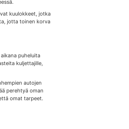
eessä.
vat kuulokkeet, jotka
ta, jotta toinen korva
 aikana puheluita
eita kuljettajille,
anhempien autojen
keää perehtyä oman
 että omat tarpeet.