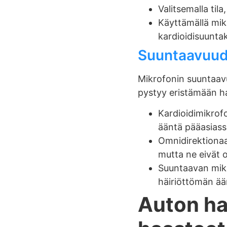
Valitsemalla til
Käyttämällä mik
kardioidisuunta
Suuntaavuud
Mikrofonin suuntaavuu
pystyy eristämään h
Kardioidimikrof
ääntä pääasiassa
Omnidirektionaa
mutta ne eivät o
Suuntaavan mikr
häiriöttömän ää
Auton ha