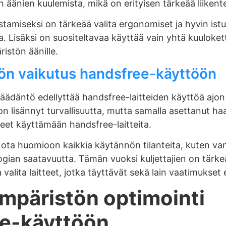
 äänien kuulemista, mikä on erityisen tärkeää liikent
stamiseksi on tärkeää valita ergonomiset ja hyvin istu
ta. Lisäksi on suositeltavaa käyttää vain yhtä kuuloket
istön äänille.
ön vaikutus handsfree-käyttöön
äädäntö edellyttää handsfree-laitteiden käyttöä ajon
 lisännyt turvallisuutta, mutta samalla asettanut haast
neet käyttämään handsfree-laitteita.
 ota huomioon kaikkia käytännön tilanteita, kuten v
ologian saatavuutta. Tämän vuoksi kuljettajien on tär
valita laitteet, jotka täyttävät sekä lain vaatimukset
mpäristön optimointi
e-käyttöön