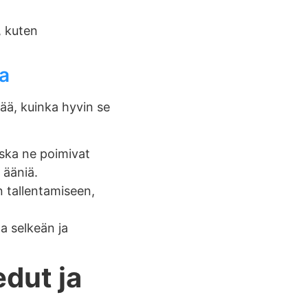
, kuten
a
tää, kuinka hyvin se
oska ne poimivat
 ääniä.
 tallentamiseen,
a selkeän ja
dut ja