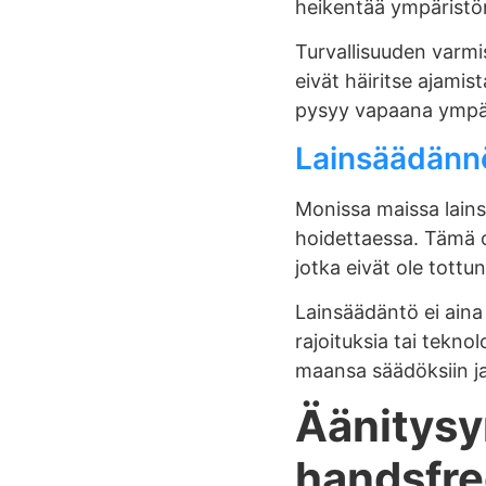
heikentää ympäristön
Turvallisuuden varmi
eivät häiritse ajamis
pysyy vapaana ympär
Lainsäädänn
Monissa maissa lains
hoidettaessa. Tämä on
jotka eivät ole tottu
Lainsäädäntö ei aina
rajoituksia tai tekn
maansa säädöksiin ja 
Äänitysy
handsfre