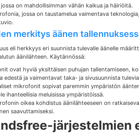
a, jossa on mahdollisimman vähän kaikua ja häiriöitä.
rofonia, jossa on taustamelua vaimentava teknologia
kuvio.
en merkitys äänen tallennuksess
s eli herkkyys eri suunnista tulevalle äänelle määrit
alutun äänilähteen. Käytännössä:
onit ovat hyviä yksittäisen puhujan tallentamiseen, k
 edestä ja vaimentavat taka- ja sivusuunnista tulevia
liset mikrofonit sopivat paremmin ympäristön äänten
le ihanteellisia meluisissa ympäristöissä.
ofonin oikea kohdistus äänilähteeseen on ratkaiseva
nen saavuttamiseksi.
ndsfree-järjestelmien e