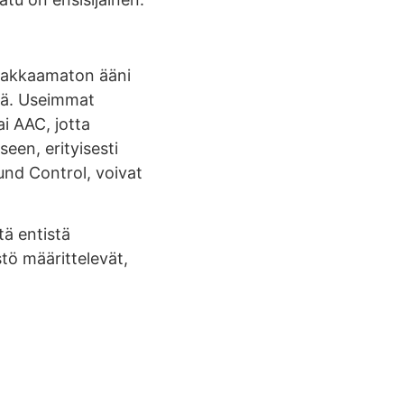
 Pakkaamaton ääni
tä. Useimmat
i AAC, jotta
een, erityisesti
und Control, voivat
ä entistä
ö määrittelevät,