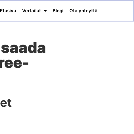
Etusivu
Vertailut
Blogi
Ota yhteyttä
n saada
ree-
et