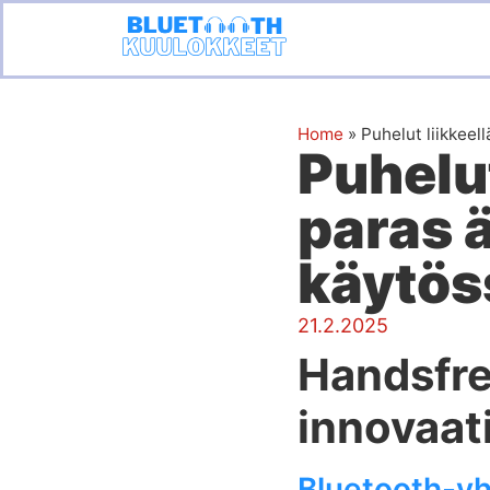
Home
»
Puhelut liikkee
Puhelut
paras 
käytös
21.2.2025
Handsfre
innovaat
Bluetooth-y