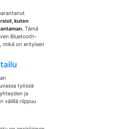
parantanut
siot, kuten
kantaman.
Tämä
olven Bluetooth-
, mikä on erityisen
tailu
man
kkuvassa työssä
 yhteyden ja
 välillä riippuu
atu on ensisijainen.