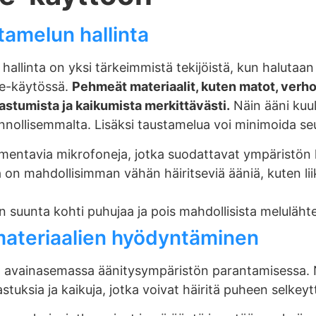
tamelun hallinta
 hallinta on yksi tärkeimmistä tekijöistä, kun halutaa
ee-käytössä.
Pehmeät materiaalit, kuten matot, verhot
astumista ja kaikumista merkittävästi.
Näin ääni kuu
nollisemmalta. Lisäksi taustamelua voi minimoida seur
mentavia mikrofoneja, jotka suodattavat ympäristön h
ssa on mahdollisimman vähän häiritseviä ääniä, kuten li
 suunta kohti puhujaa ja pois mahdollisista melulähte
ateriaalien hyödyntäminen
 avainasemassa äänitysympäristön parantamisessa. N
tuksia ja kaikuja, jotka voivat häiritä puheen selkeytt