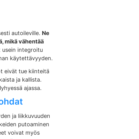
sti autoileville.
Ne
ä, mikä vähentää
t usein integroitu
man käytettävyyden.
 eivät tue kiinteitä
ista ja kallista.
lyhyessä ajassa.
kohdat
den ja liikkuvuuden
lokkeiden putoaminen
eet voivat myös