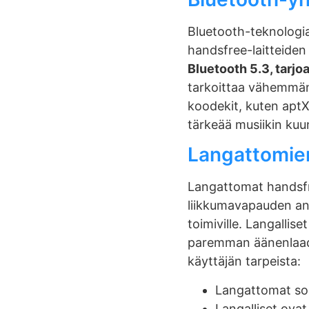
Bluetooth-teknologia
handsfree-laitteide
Bluetooth 5.3, tarj
tarkoittaa vähemmän 
koodekit, kuten aptX
tärkeää musiikin kuun
Langattomien 
Langattomat handsfr
liikkumavapauden ansi
toimiville. Langalli
paremman äänenlaadun,
käyttäjän tarpeista:
Langattomat sop
Langalliset ovat 