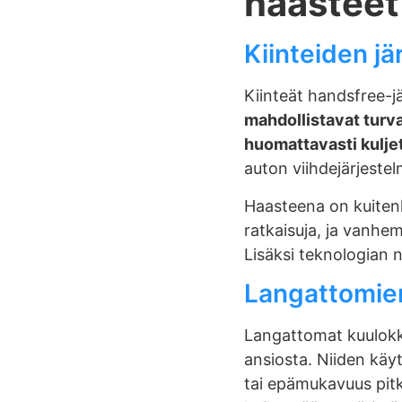
haasteet
Kiinteiden j
Kiinteät handsfree-jär
mahdollistavat turv
huomattavasti kuljett
auton viihdejärjest
Haasteena on kuitenki
ratkaisuja, ja vanhem
Lisäksi teknologian 
Langattomien
Langattomat kuulokke
ansiosta. Niiden käyt
tai epämukavuus pitk