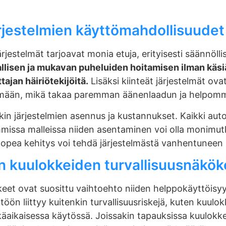
ärjestelmien käyttömahdollisuudet
jestelmät tarjoavat monia etuja, erityisesti säännöllise
allisen ja mukavan puheluiden hoitamisen ilman käsi
ajan häiriötekijöitä.
Lisäksi kiinteät järjestelmät ova
elmään, mikä takaa paremman äänenlaadun ja helpom
n järjestelmien asennus ja kustannukset. Kaikki autot
missa malleissa niiden asentaminen voi olla monimutka
nopea kehitys voi tehdä järjestelmästä vanhentuneen 
 kuulokkeiden turvallisuusnäkö
et ovat suosittu vaihtoehto niiden helppokäyttöisyy
töön liittyy kuitenkin turvallisuusriskejä, kuten kuu
äaikaisessa käytössä. Joissakin tapauksissa kuulokk