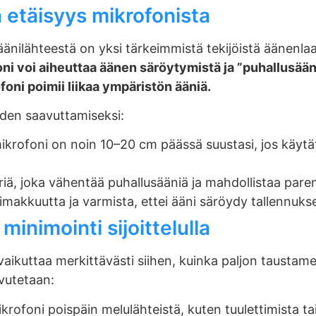
 etäisyys mikrofonista
äänilähteestä on yksi tärkeimmistä tekijöistä äänenl
oni voi aiheuttaa äänen säröytymistä ja ”puhallusääniä
oni poimii liikaa ympäristön ääniä.
den saavuttamiseksi:
mikrofoni on noin 10–20 cm päässä suustasi, jos käyt
eriä, joka vähentää puhallusääniä ja mahdollistaa pa
makkuutta ja varmista, ettei ääni säröydy tallennuks
inimointi sijoittelulla
 vaikuttaa merkittävästi siihen, kuinka paljon taustame
vutetaan:
rofoni poispäin melulähteistä, kuten tuulettimista tai