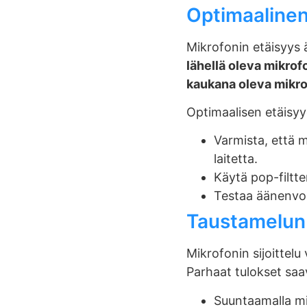
Optimaalinen
Mikrofonin etäisyys 
lähellä oleva mikrof
kaukana oleva mikrof
Optimaalisen etäisyy
Varmista, että 
laitetta.
Käytä pop-filtt
Testaa äänenvoi
Taustamelun m
Mikrofonin sijoittelu
Parhaat tulokset saa
Suuntaamalla mik