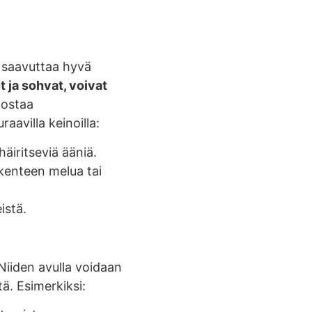
n saavuttaa hyvä
 ja sohvat, voivat
lostaa
aavilla keinoilla:
äiritseviä ääniä.
ikenteen melua tai
istä.
iiden avulla voidaan
ä. Esimerkiksi: