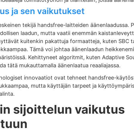
s ja sen vaikutukset
skeinen tekijä handsfree-laitteiden äänenlaadussa.
dollisen laadun, mutta vaatii enemmän kaistanleveyt
äyttävät kuitenkin pakattuja formaatteja, kuten SBC ta
ehokkaampaa. Tämä voi johtaa äänenlaadun heikkenemis
äristöissä. Kehittyneet algoritmit, kuten Adaptive So
a tätä mukauttamalla äänenlaatua reaaliajassa.
nologiset innovaatiot ovat tehneet handsfree-käytöst
kkaampaa, mutta käyttäjän tarpeet ja käyttöympärist
alinta.
n sijoittelun vaikutus
atuun