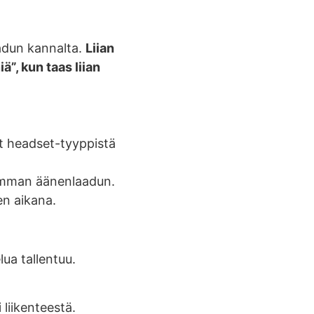
aadun kannalta.
Liian
”, kun taas liian
ät headset-tyyppistä
remman äänenlaadun.
en aikana.
lua tallentuu.
 liikenteestä.