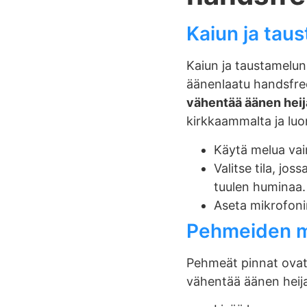
Kaiun ja taus
Kaiun ja taustamelun
äänenlaatu handsfr
vähentää äänen heij
kirkkaammalta ja luon
Käytä melua vai
Valitse tila, jo
tuulen huminaa.
Aseta mikrofonin
Pehmeiden m
Pehmeät pinnat ovat
vähentää äänen heijas