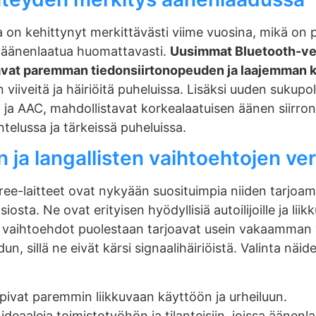
 on kehittynyt merkittävästi viime vuosina, mikä on 
n äänenlaatua huomattavasti.
Uusimmat Bluetooth-ver
oavat paremman tiedonsiirtonopeuden ja laajemman 
viiveitä ja häiriöitä puheluissa. Lisäksi uuden sukup
 ja AAC, mahdollistavat korkealaatuisen äänen siirron
telussa ja tärkeissä puheluissa.
ja langallisten vaihtoehtojen ver
ee-laitteet ovat nykyään suosituimpia niiden tarjoa
osta. Ne ovat erityisen hyödyllisiä autoilijoille ja lii
set vaihtoehdot puolestaan tarjoavat usein vakaamman
 sillä ne eivät kärsi signaalihäiriöistä. Valinta näiden
ivat paremmin liikkuvaan käyttöön ja urheiluun.
ideaaleja toimistotyöhön ja tilanteisiin, joissa äänenla