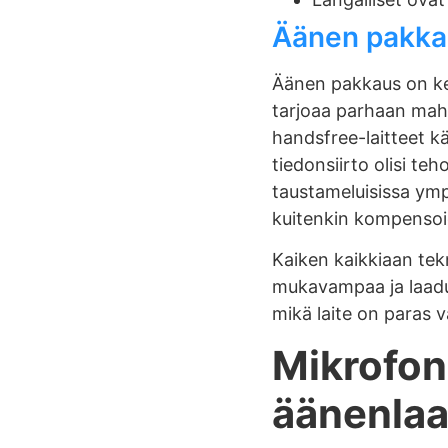
Äänen pakkau
Äänen pakkaus on ke
tarjoaa parhaan mah
handsfree-laitteet k
tiedonsiirto olisi t
taustameluisissa ymp
kuitenkin kompensoid
Kaiken kaikkiaan tek
mukavampaa ja laadu
mikä laite on paras v
Mikrofoni
äänenla