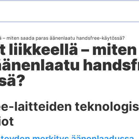
llä – miten saada paras äänenlaatu handsfree-käytössä?
 liikkeellä – mite
äänenlaatu handsf
sä?
e-laitteiden teknologis
iot
hteyden merkitys äänenlaadussa