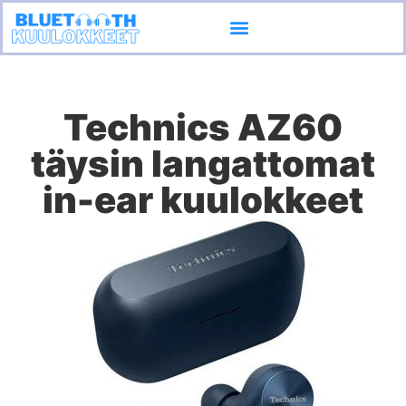
Ota yhteyttä
Technics AZ60
täysin langattomat
in-ear kuulokkeet