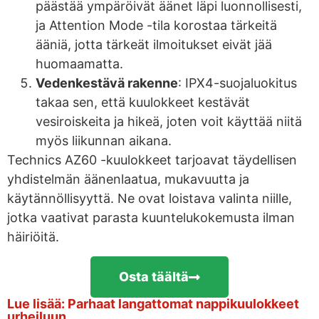
päästää ympäröivät äänet läpi luonnollisesti,
ja Attention Mode -tila korostaa tärkeitä
ääniä, jotta tärkeät ilmoitukset eivät jää
huomaamatta.
Vedenkestävä rakenne
: IPX4-suojaluokitus
takaa sen, että kuulokkeet kestävät
vesiroiskeita ja hikeä, joten voit käyttää niitä
myös liikunnan aikana.
Technics AZ60 -kuulokkeet tarjoavat täydellisen
yhdistelmän äänenlaatua, mukavuutta ja
käytännöllisyyttä. Ne ovat loistava valinta niille,
jotka vaativat parasta kuuntelukokemusta ilman
häiriöitä.
Osta täältä
Lue lisää: Parhaat langattomat nappikuulokkeet
urheiluun