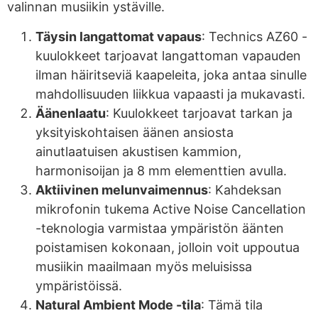
valinnan musiikin ystäville.
Täysin langattomat vapaus
: Technics AZ60 -
kuulokkeet tarjoavat langattoman vapauden
ilman häiritseviä kaapeleita, joka antaa sinulle
mahdollisuuden liikkua vapaasti ja mukavasti.
Äänenlaatu
: Kuulokkeet tarjoavat tarkan ja
yksityiskohtaisen äänen ansiosta
ainutlaatuisen akustisen kammion,
harmonisoijan ja 8 mm elementtien avulla.
Aktiivinen melunvaimennus
: Kahdeksan
mikrofonin tukema Active Noise Cancellation
-teknologia varmistaa ympäristön äänten
poistamisen kokonaan, jolloin voit uppoutua
musiikin maailmaan myös meluisissa
ympäristöissä.
Natural Ambient Mode -tila
: Tämä tila